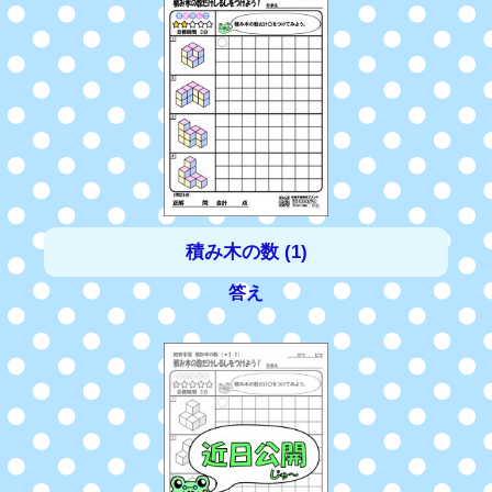
積み木の数 (1)
答え