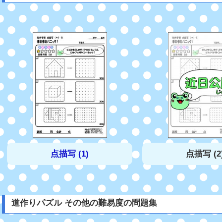
点描写 (1)
点描写 (2
道作りパズル その他の難易度の問題集