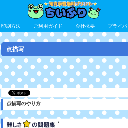
ト印刷方法
ご利用ガイド
会社概要
プライバ
点描写
点描写のやり方
‘